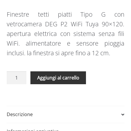
Finestre tetti piatti Tipo G con
vetrocamera DEG P2 WiFi Tuya 90×120.
apertura elettrica con sistema senza fili
WiFi. alimentatore e sensore pioggia
inclusi. la finestra si apre fino a 12 cm.
Finestre
A
Aggiungi al carrello
tetti
l
piatti
t
Tipo
e
G
r
con
n
Descrizione
vetrocamera
a
DEG
t