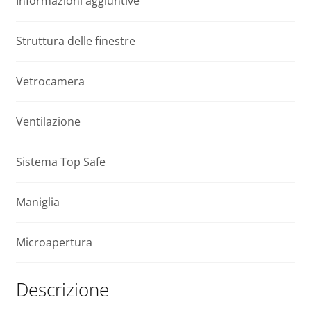
Informazioni aggiuntive
P2
i
WiFi
v
Tuya
e
Struttura delle finestre
90x120
:
quantità
Vetrocamera
Ventilazione
Sistema Top Safe
Maniglia
Microapertura
Descrizione