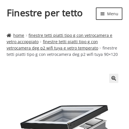
Finestre per tetto
Vai
Vai
Menu
alla
al
navigazione
contenuto
Espand
Finestre per tetto
il
home
finestre tetti piatti tipo g con vetrocamera e
menu
Espand
vetro accoppiato
finestre tetti piatti tipo g con
Finestre
child
vetrocamera deg p2 wifi tuya e vetro temperato
finestre
il
tetti piatti tipo g con vetrocamera deg p2 wifi tuya 90×120
menu
child
🔍