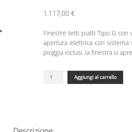
1.117,00
€
Finestre tetti piatti Tipo G c
apertura elettrica con sistema 
pioggia inclusi. la finestra si apr
Finestre
A
Aggiungi al carrello
tetti
l
piatti
t
Tipo
e
G
r
con
n
vetrocamera
a
DEG
t
Descrizione