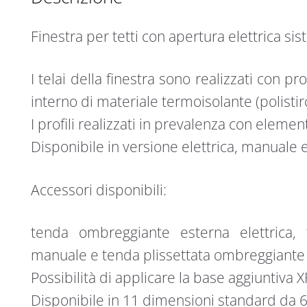
P2
i
WiFi
v
Finestra per tetti con apertura elettrica sis
Tuya
e
60x60
:
quantità
I telai della finestra sono realizzati con pr
interno di materiale termoisolante (polistir
I profili realizzati in prevalenza con element
Disponibile in versione elettrica, manuale e
Accessori disponibili:
tenda ombreggiante esterna elettrica, 
manuale e tenda plissettata ombreggiante
Possibilità di applicare la base aggiuntiva 
Disponibile in 11 dimensioni standard da