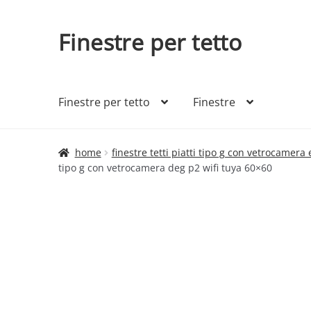
Finestre per tetto
Vai
Vai
alla
al
navigazione
contenuto
Finestre per tetto
Finestre
home
finestre tetti piatti tipo g con vetrocamera
tipo g con vetrocamera deg p2 wifi tuya 60×60