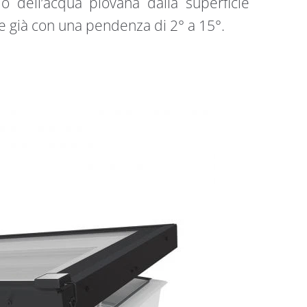
o dell’acqua piovana dalla superficie
re già con una pendenza di 2° a 15°.