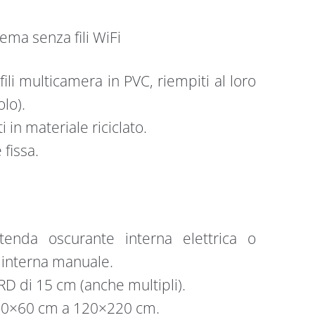
tema senza fili WiFi
ofili multicamera in PVC, riempiti al loro
olo).
i in materiale riciclato.
 fissa.
tenda oscurante interna elettrica o
 interna manuale.
XRD di 15 cm (anche multipli).
 60×60 cm a 120×220 cm.