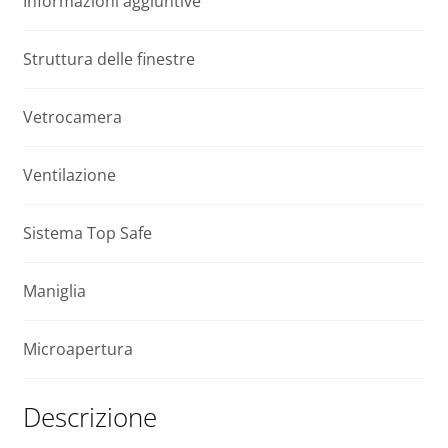
Informazioni aggiuntive
P2
i
200x100
v
quantità
e
Struttura delle finestre
:
Vetrocamera
Ventilazione
Sistema Top Safe
Maniglia
Microapertura
Descrizione