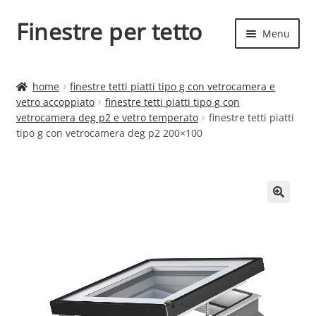
Finestre per tetto
Vai
Vai
Menu
alla
al
navigazione
contenuto
Espand
Finestre per tetto
il
home
finestre tetti piatti tipo g con vetrocamera e
menu
Espand
vetro accoppiato
finestre tetti piatti tipo g con
Finestre
child
vetrocamera deg p2 e vetro temperato
finestre tetti piatti
il
tipo g con vetrocamera deg p2 200×100
menu
child
🔍