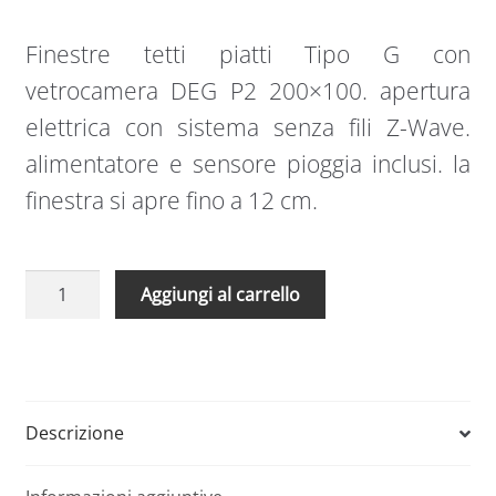
Finestre tetti piatti Tipo G con
vetrocamera DEG P2 200×100. apertura
elettrica con sistema senza fili Z-Wave.
alimentatore e sensore pioggia inclusi. la
finestra si apre fino a 12 cm.
Finestre
A
Aggiungi al carrello
tetti
l
piatti
t
Tipo
e
G
r
con
n
Descrizione
vetrocamera
a
DEG
t