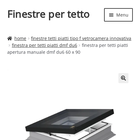
Finestre per tetto
Vai
Vai
Menu
alla
al
navigazione
contenuto
Espand
Finestre per tetto
il
home
finestre tetti piatti tipo f vetrocamera innovativa
menu
Espand
finestra per tetti piatti dmf du6
finestra per tetti piatti
Finestre
child
apertura manuale dmf du6 60 x 90
il
menu
child
🔍