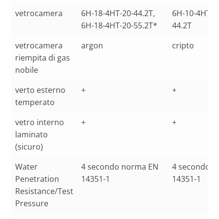
vetrocamera
6H-18-4HT-20-44.2T,
6H-10-4HT-1
6H-18-4HT-20-55.2T*
44.2T
vetrocamera
argon
cripto
riempita di gas
nobile
verto esterno
+
+
temperato
vetro interno
+
+
laminato
(sicuro)
Water
4 secondo norma EN
4 secondo 
Penetration
14351-1
14351-1
Resistance/Test
Pressure