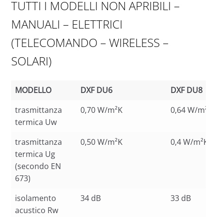
TUTTI I MODELLI NON APRIBILI –
MANUALI – ELETTRICI
(TELECOMANDO – WIRELESS –
SOLARI)
MODELLO
DXF DU6
DXF DU8
MODELLO
DXF DU6
DXF DU8
trasmittanza
0,70 W/m²K
0,64 W/m²K
termica Uw
trasmittanza
0,50 W/m²K
0,4 W/m²K
termica Ug
(secondo EN
673)
isolamento
34 dB
33 dB
acustico Rw