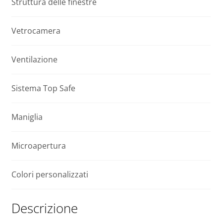
90
e
Struttura delle finestre
quantità
:
Vetrocamera
Ventilazione
Sistema Top Safe
Maniglia
Microapertura
Colori personalizzati
Descrizione