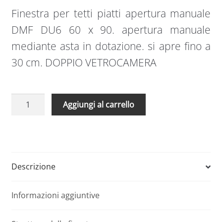
Finestra per tetti piatti apertura manuale
DMF DU6 60 x 90. apertura manuale
mediante asta in dotazione. si apre fino a
30 cm. DOPPIO VETROCAMERA
Finestra
A
Aggiungi al carrello
per
l
tetti
t
piatti
e
apertura
r
manuale
n
Descrizione
DMF
a
DU6
t
Informazioni aggiuntive
60
i
x
v