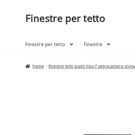
Finestre per tetto
Vai
Vai
alla
al
navigazione
contenuto
Finestre per tetto
Finestre
home
finestre tetti piatti tipo f vetrocamera inno