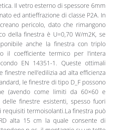
tica. Il vetro esterno di spessore 6mm
ato ed antieffrazione di classe P2A. In
n creano pericolo, dato che rimangono
ermico della finestra è U=0,70 W/m2K, se
onibile anche la finestra con triplo
il coefficiente termico per l’intera
condo EN 14351-1. Queste ottimali
finestre nell’edilizia ad alta efficienza
andard, le finestre di tipo D_F possono
ione (avendo come limiti da 60×60 e
delle finestre esistenti, spesso fuori
 requisiti termoisolanti.La finestra può
XRD alta 15 cm la quale consente di
tendone p.es. il montaggio su un tetto