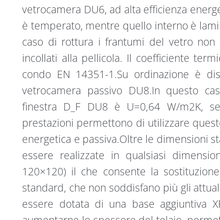
vetrocamera DU6, ad alta efficienza energe
è temperato, mentre quello interno è lamin
caso di rottura i frantumi del vetro no
incollati alla pellicola. Il coefficiente t
condo EN 14351-1.Su ordinazione è disp
vetrocamera passivo DU8.In questo caso 
finestra D_F DU8 è U=0,64 W/m2K, se
prestazioni permettono di utilizzare queste 
energetica e passiva.Oltre le dimensioni st
essere realizzate in qualsiasi dimens
120×120) il che consente la sostituzione 
standard, che non soddisfano più gli attuali
essere dotata di una base aggiuntiva 
aumentarne lo spessore del telaio, permet