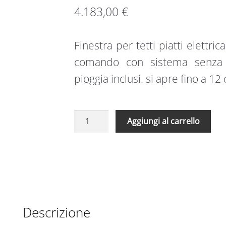
4.183,00
€
Finestra per tetti piatti elettr
comando con sistema senza f
pioggia inclusi. si apre fino a 12
Finestra
A
Aggiungi al carrello
per
l
tetti
t
piatti
e
elettrica
r
senza
n
fili
a
DEF
t
Descrizione
DU6
i