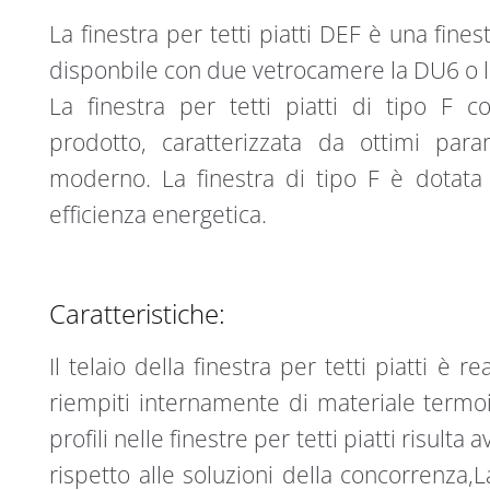
140
v
La finestra per tetti piatti DEF è una finest
x
e
140
:
disponbile con due vetrocamere la DU6 o la
quantità
La finestra per tetti piatti di tipo F 
prodotto, caratterizzata da ottimi par
moderno. La finestra di tipo F è dotat
efficienza energetica.
Caratteristiche:
Il telaio della finestra per tetti piatti è 
riempiti internamente di materiale termoi
profili nelle finestre per tetti piatti risulta
rispetto alle soluzioni della concorrenza,L