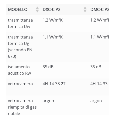
MODELLO
DXC-C P2
DMC-C P2
trasmittanza
1,2 W/m²K
1,2 W/m²K
termica Uw
trasmittanza
1,1 W/m²K
1,1 W/m²K
termica Ug
(secondo EN
673)
isolamento
35 dB
35 dB
acustico Rw
vetrocamera
4H-14-33.2T
4H-14-33.2T
vetrocamera
argon
argon
riempita di gas
nobile