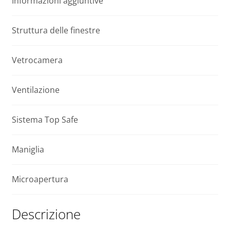
Informazioni aggiuntive
cupola
i
DMC-
v
C
e
Struttura delle finestre
P2
:
100x100
Vetrocamera
quantità
Ventilazione
Sistema Top Safe
Maniglia
Microapertura
Descrizione