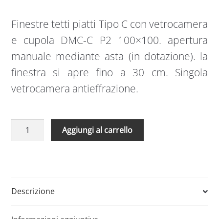
Finestre tetti piatti Tipo C con vetrocamera
e cupola DMC-C P2 100×100. apertura
manuale mediante asta (in dotazione). la
finestra si apre fino a 30 cm. Singola
vetrocamera antieffrazione.
Finestre
A
Aggiungi al carrello
tetti
l
piatti
t
Tipo
e
C
r
con
n
Descrizione
vetrocamera
a
e
t