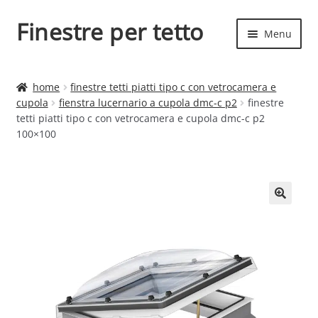
Finestre per tetto
Vai
Vai
Menu
alla
al
navigazione
contenuto
Espand
Finestre per tetto
il
home
finestre tetti piatti tipo c con vetrocamera e
menu
Espand
cupola
fienstra lucernario a cupola dmc-c p2
finestre
Finestre
child
tetti piatti tipo c con vetrocamera e cupola dmc-c p2
il
100×100
menu
child
🔍