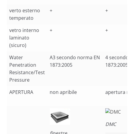
verto esterno
+
+
temperato
vetro interno
+
+
laminato
(sicuro)
Water
A3 secondo norma EN
4 secondo 
Penetration
1873:2005
1873:2005
Resistance/Test
Pressure
APERTURA
non apribile
apertura ma
DMC
finestre