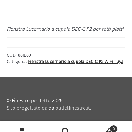
Fienstra Lucernario a cupola DEC-C P2 per tetti piatti
COD:
80JE09
Categoria:
Fienstra Lucernario a cupola DEC-C P2 WiFi Tuya
© Finestre per tetto 2026
Sito progettato da
da
outletfinestre.it
.
0