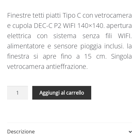
Finestre tetti piatti Tipo C con vetrocamera
e cupola DEC-C P2 WIFI 140×140. apertura
elettrica con sistema senza fili WIFI.
alimentatore e sensore pioggia inclusi. la
finestra si apre fino a 15 cm. Singola
vetrocamera antieffrazione.
Finestre
A
Aggiungi al carrello
tetti
l
piatti
t
Tipo
e
C
r
con
n
Descrizione
vetrocamera
a