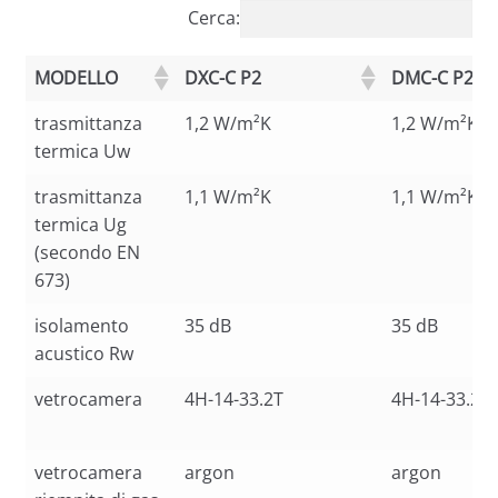
Cerca:
MODELLO
DXC-C P2
DMC-C P2
trasmittanza
1,2 W/m²K
1,2 W/m²K
termica Uw
trasmittanza
1,1 W/m²K
1,1 W/m²K
termica Ug
(secondo EN
673)
isolamento
35 dB
35 dB
acustico Rw
vetrocamera
4H-14-33.2T
4H-14-33.2T
vetrocamera
argon
argon