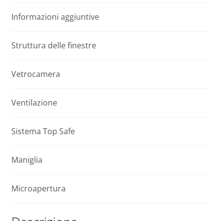
e
t
Informazioni aggiuntive
cupola
i
DEC-
v
C
e
Struttura delle finestre
P2
:
WIFI
Vetrocamera
140x140
quantità
Ventilazione
Sistema Top Safe
Maniglia
Microapertura