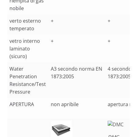
riempita di gas
nobile
verto esterno
+
+
temperato
vetro interno
+
+
laminato
(sicuro)
Water
A3 secondo norma EN
4 secondo 
Penetration
1873:2005
1873:2005
Resistance/Test
Pressure
APERTURA
non apribile
apertura ma
DMC