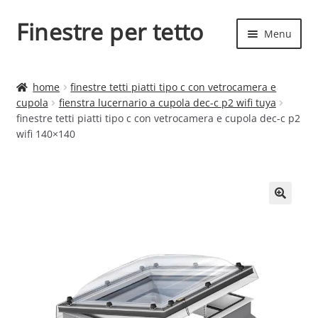
Finestre per tetto
Vai
Vai
Menu
alla
al
navigazione
contenuto
Espand
Finestre per tetto
il
home
finestre tetti piatti tipo c con vetrocamera e
menu
Espand
cupola
fienstra lucernario a cupola dec-c p2 wifi tuya
Finestre
child
finestre tetti piatti tipo c con vetrocamera e cupola dec-c p2
il
wifi 140×140
menu
child
🔍