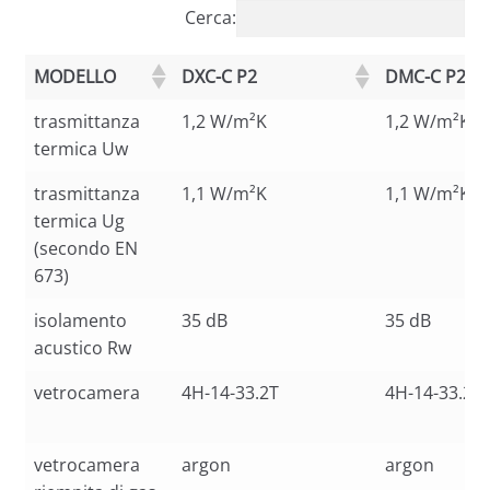
Cerca:
MODELLO
DXC-C P2
DMC-C P2
trasmittanza
1,2 W/m²K
1,2 W/m²K
termica Uw
trasmittanza
1,1 W/m²K
1,1 W/m²K
termica Ug
(secondo EN
673)
isolamento
35 dB
35 dB
acustico Rw
vetrocamera
4H-14-33.2T
4H-14-33.2T
vetrocamera
argon
argon