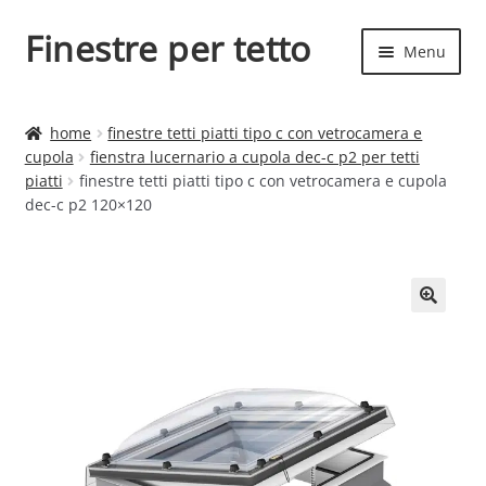
Finestre per tetto
Vai
Vai
Menu
alla
al
navigazione
contenuto
Espand
Finestre per tetto
il
home
finestre tetti piatti tipo c con vetrocamera e
menu
Espand
cupola
fienstra lucernario a cupola dec-c p2 per tetti
Finestre
child
piatti
finestre tetti piatti tipo c con vetrocamera e cupola
il
dec-c p2 120×120
menu
child
🔍