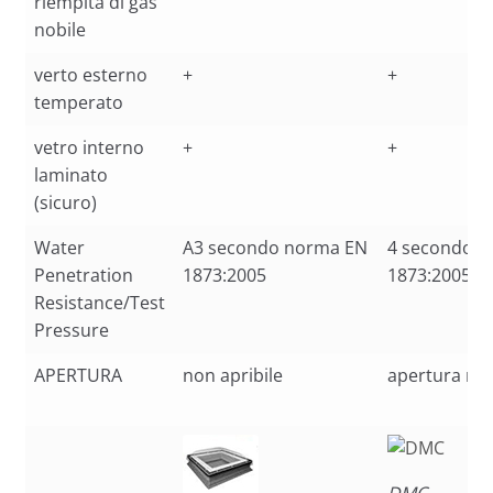
riempita di gas
nobile
verto esterno
+
+
temperato
vetro interno
+
+
laminato
(sicuro)
Water
A3 secondo norma EN
4 secondo 
Penetration
1873:2005
1873:2005
Resistance/Test
Pressure
APERTURA
non apribile
apertura ma
DMC