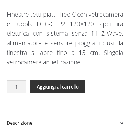
Finestre tetti piatti Tipo C con vetrocamera
e cupola DEC-C P2 120×120. apertura
elettrica con sistema senza fili Z-Wave.
alimentatore e sensore pioggia inclusi. la
finestra si apre fino a 15 cm. Singola
vetrocamera antieffrazione.
Finestre
A
Aggiungi al carrello
tetti
l
piatti
t
Tipo
e
C
r
con
n
Descrizione
vetrocamera
a