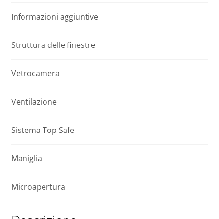
e
t
Informazioni aggiuntive
cupola
i
DEC-
v
C
e
Struttura delle finestre
P2
:
120x120
Vetrocamera
quantità
Ventilazione
Sistema Top Safe
Maniglia
Microapertura