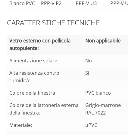
Bianco PVC
PPP-V P2
PPP-V U3
PPP-V U5
CARATTERISTICHE TECNICHE
Vetro esterno con pellicola
Non applicabile
autopulente:
Vetro esterno con pellicola
Non applicabile
Alimentazione solare:
No
autopulente:
Alta resistenza contro
Sì
l’umidità:
Colore della finestra :
PVC bianco
Colore della lattoneria esterna
Grigio-marrone
della finestra:
RAL 7022
Materiale:
uPVC