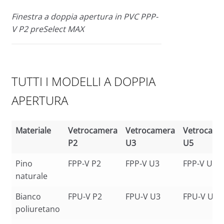
Finestra a doppia apertura in PVC PPP-
V P2 preSelect MAX
TUTTI I MODELLI A DOPPIA
APERTURA
Materiale
Vetrocamera
Vetrocamera
Vetrocame
P2
U3
U5
Materiale
Vetrocamera
Vetrocamera
Vetrocame
Pino
FPP-V P2
FPP-V U3
FPP-V U5
P2
U3
U5
naturale
Bianco
FPU-V P2
FPU-V U3
FPU-V U5
poliuretano