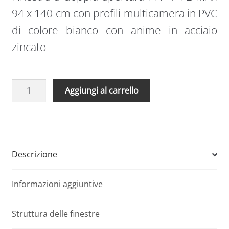
94 x 140 cm con profili multicamera in PVC
di colore bianco con anime in acciaio
zincato
Finestra
A
Aggiungi al carrello
a
l
doppia
t
apertura
e
PPP-
r
V
n
Descrizione
P2
a
MAX
t
Informazioni aggiuntive
94
i
x
v
140
e
Struttura delle finestre
cm
: