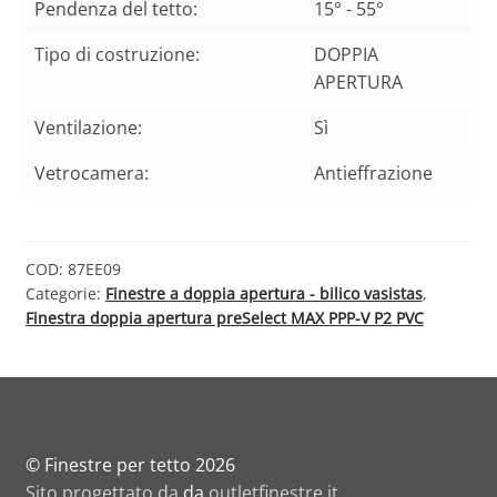
Pendenza del tetto:
15° - 55°
Tipo di costruzione:
DOPPIA
APERTURA
Ventilazione:
Sì
Vetrocamera:
Antieffrazione
COD:
87EE09
Categorie:
Finestre a doppia apertura - bilico vasistas
,
Finestra doppia apertura preSelect MAX PPP-V P2 PVC
© Finestre per tetto 2026
Sito progettato da
da
outletfinestre.it
.