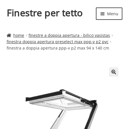
Finestre per tetto
Vai
Vai
Menu
alla
al
navigazione
contenuto
Espand
Finestre per tetto
il
home
finestre a doppia apertura - bilico vasistas
menu
Espand
finestra doppia apertura preselect max ppp-v p2 pvc
Finestre
child
finestra a doppia apertura ppp-v p2 max 94 x 140 cm
il
menu
child
🔍