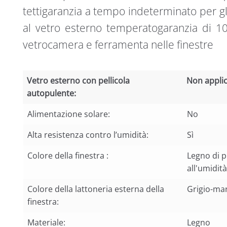
tettigaranzia a tempo indeterminato per gl
al vetro esterno temperatogaranzia di 10
vetrocamera e ferramenta nelle finestre
Vetro esterno con pellicola
Non applic
autopulente:
Vetro esterno con pellicola
Non applic
Alimentazione solare:
No
autopulente:
Alta resistenza contro l’umidità:
Sì
Colore della finestra :
Legno di p
all'umidità
Colore della lattoneria esterna della
Grigio-ma
finestra:
Materiale:
Legno