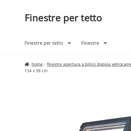
Finestre per tetto
Vai
Vai
alla
al
navigazione
contenuto
Finestre per tetto
Finestre
home
finestre apertura a bilico doppia vetrocam
134 x 98 cm