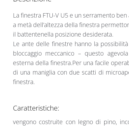
U4
i
134
v
La finestra FTU-V U5 e un serramento ben a
x
e
98
:
a metà dell’altezza della finestra permetto
cm
il battentenella posizione desiderata.
quantità
Le ante delle finestre hanno la possibilit
bloccaggio meccanico – questo agevola 
esterna della finestra.Per una facile operabi
di una maniglia con due scatti di microape
finestra.
Caratteristiche:
vengono costruite con legno di pino, inco