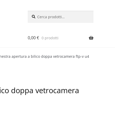
Cerca:
Cerca
0,00
€
0 prodotti
inestra apertura a bilico doppa vetrocamera ftp-v u4
ilico doppa vetrocamera