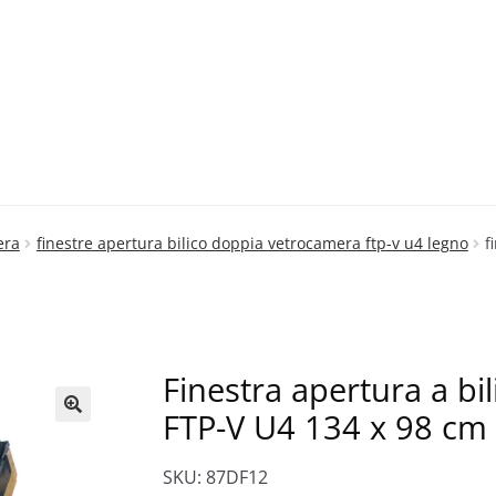
era
finestre apertura bilico doppia vetrocamera ftp-v u4 legno
f
Finestra apertura a b
FTP-V U4 134 x 98 cm
🔍
SKU: 87DF12