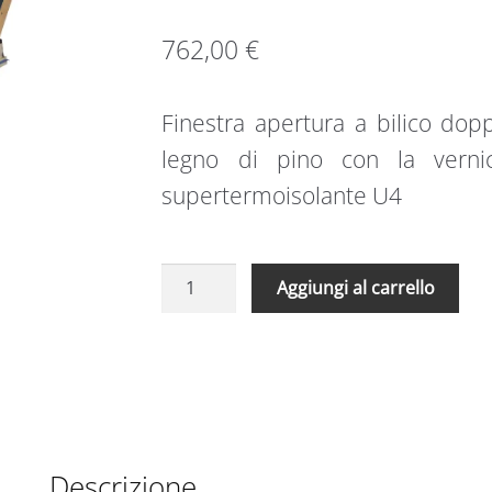
762,00
€
Finestra apertura a bilico do
legno di pino con la vernic
supertermoisolante U4
Finestra
A
Aggiungi al carrello
apertura
l
a
t
bilico
e
doppa
r
vetrocamera
n
FTP-
a
V
t
Descrizione