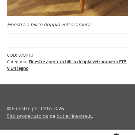
Finestra a bilico doppio vetrocamera
COD:
87DF10
Categoria:
Finestre apertura bilico doppia vetrocamera FTP-
V U4 legno
© Finestre per tetto 2026
Sito progettato da
da
outletfinestre.it
.