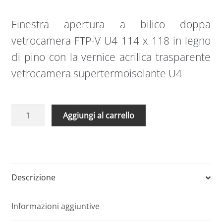
Finestra apertura a bilico doppa
vetrocamera FTP-V U4 114 x 118 in legno
di pino con la vernice acrilica trasparente
vetrocamera supertermoisolante U4
Finestra
A
Aggiungi al carrello
apertura
l
a
t
bilico
e
doppa
r
vetrocamera
n
Descrizione
FTP-
a
V
t
Informazioni aggiuntive
U4
i
114
v