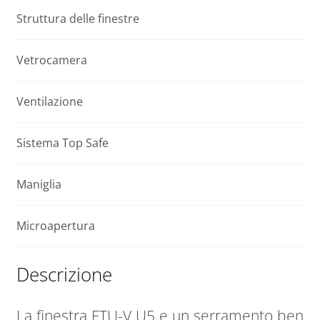
x
e
Struttura delle finestre
118
:
cm
Vetrocamera
quantità
Ventilazione
Sistema Top Safe
Maniglia
Microapertura
Descrizione
La finestra FTU-V U5 e un serramento ben