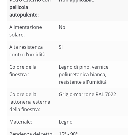
pellicola
autopulente:
Vetro esterno con
Non applicabile
Alimentazione
No
pellicola
solare:
autopulente:
Alta resistenza
Sì
contro l’umidità:
Colore della
Legno di pino, vernice
finestra :
poliuretanica bianca,
resistente all'umidità
Colore della
Grigio-marrone RAL 7022
lattoneria esterna
della finestra:
Materiale:
Legno
Pendenza del tetto:
15° - 90°