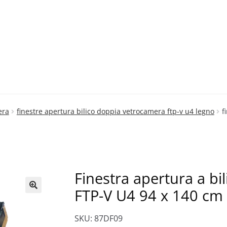
era
finestre apertura bilico doppia vetrocamera ftp-v u4 legno
f
Finestra apertura a b
FTP-V U4 94 x 140 cm
🔍
SKU: 87DF09