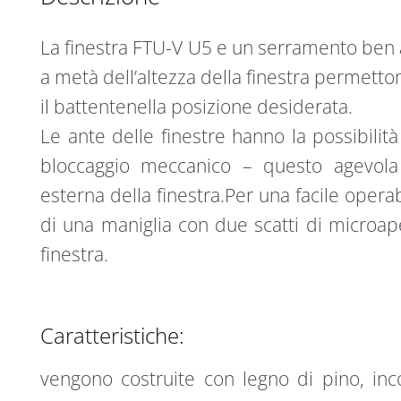
U4
i
94
v
La finestra FTU-V U5 e un serramento ben a
x
e
140
:
a metà dell’altezza della finestra permetto
cm
il battentenella posizione desiderata.
quantità
Le ante delle finestre hanno la possibilit
bloccaggio meccanico – questo agevola 
esterna della finestra.Per una facile operabi
di una maniglia con due scatti di microape
finestra.
Caratteristiche:
vengono costruite con legno di pino, inco