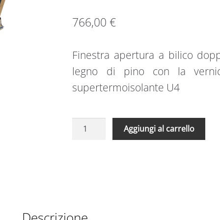
766,00
€
Finestra apertura a bilico do
legno di pino con la vernic
supertermoisolante U4
Finestra
A
Aggiungi al carrello
apertura
l
a
t
bilico
e
doppa
r
vetrocamera
n
FTP-
a
V
t
Descrizione