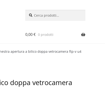
Cerca:
Cerca
0,00
€
0 prodotti
inestra apertura a bilico doppa vetrocamera ftp-v u4
ilico doppa vetrocamera