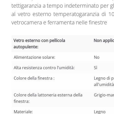
tettigaranzia a tempo indeterminato per gl
al vetro esterno temperatogaranzia di 10
vetrocamera e ferramenta nelle finestre
Vetro esterno con pellicola
Non applic
autopulente:
Vetro esterno con pellicola
Non applic
Alimentazione solare:
No
autopulente:
Alta resistenza contro l’umidità:
Sì
Colore della finestra :
Legno di p
all'umidità
Colore della lattoneria esterna della
Grigio-ma
finestra:
Materiale:
Legno