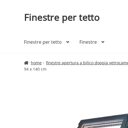
Finestre per tetto
Vai
Vai
alla
al
navigazione
contenuto
Finestre per tetto
Finestre
home
finestre apertura a bilico doppia vetrocam
94 x 140 cm