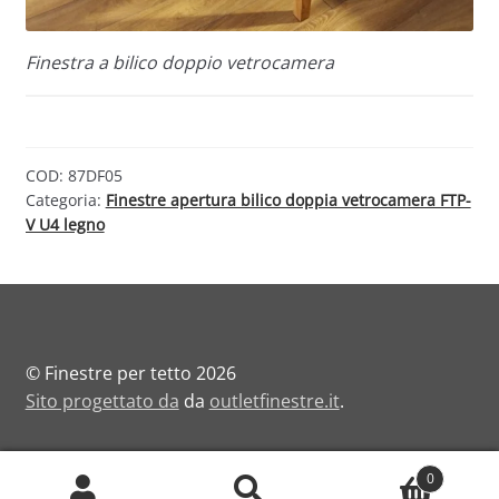
Finestra a bilico doppio vetrocamera
COD:
87DF05
Categoria:
Finestre apertura bilico doppia vetrocamera FTP-
V U4 legno
© Finestre per tetto 2026
Sito progettato da
da
outletfinestre.it
.
0