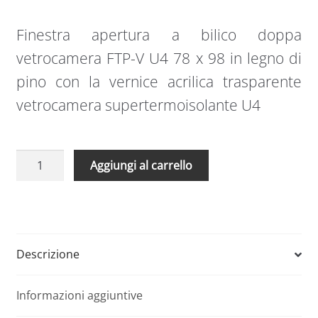
Finestra apertura a bilico doppa
vetrocamera FTP-V U4 78 x 98 in legno di
pino con la vernice acrilica trasparente
vetrocamera supertermoisolante U4
Finestra
A
Aggiungi al carrello
apertura
l
a
t
bilico
e
doppa
r
vetrocamera
n
Descrizione
FTP-
a
V
t
Informazioni aggiuntive
U4
i
78
v