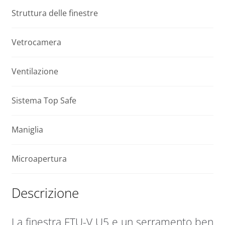
x
e
Struttura delle finestre
98
:
cm
Vetrocamera
quantità
Ventilazione
Sistema Top Safe
Maniglia
Microapertura
Descrizione
La finestra FTU-V U5 e un serramento ben